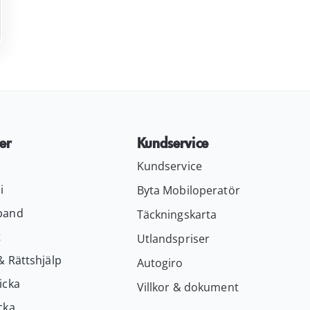
er
Kundservice
Kundservice
i
Byta Mobiloperatör
band
Täckningskarta
t
Utlandspriser
& Rättshjälp
Autogiro
icka
Villkor & dokument
cka