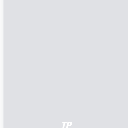
LÄGG TILL I VARUKORG
/
DETALJER
TP