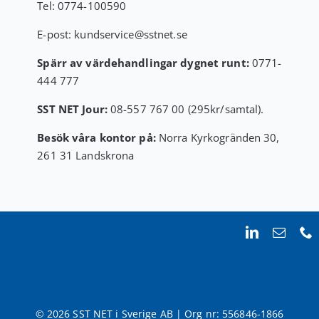
Tel:
0774-100590
E-post:
kundservice
@sstnet.se
Spärr av värdehandlingar dygnet runt:
0771-
444 777
SST NET Jour:
08-557 767 00 (295kr/samtal).
Besök våra kontor på:
Norra Kyrkogränden 30,
261 31 Landskrona
© 2026 SST NET i Sverige AB | Org nr: 556846-1866