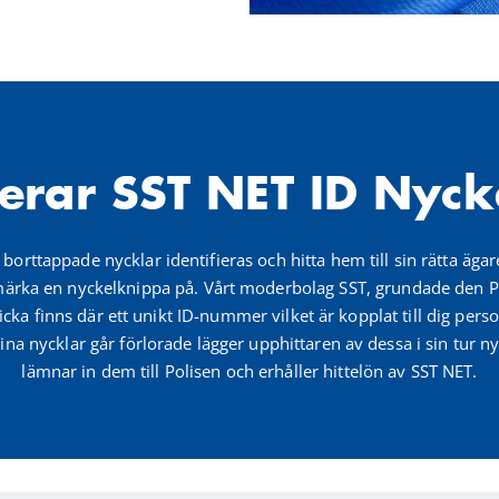
erar SST NET ID Nyck
orttappade nycklar identifieras och hitta hem till sin rätta ägare
t märka en nyckelknippa på. Vårt moderbolag SST, grundade den P
cka finns där ett unikt ID-nummer vilket är kopplat till dig per
na nycklar går förlorade lägger upphittaren av dessa i sin tur n
lämnar in dem till Polisen och erhåller hittelön av SST NET.