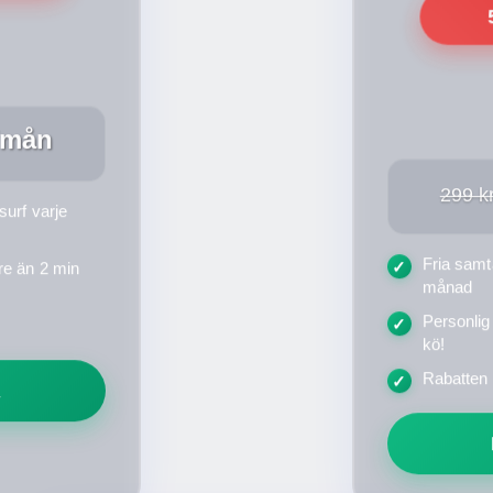
/mån
299 k
surf varje
Fria samt
✓
re än 2 min
månad
Personlig
✓
kö!
Rabatten 
✓
R