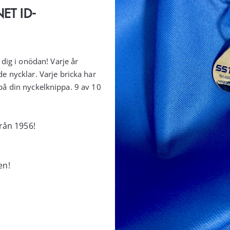
NET ID-
dig i onödan! Varje år
ade nycklar.
Varje bricka har
 på din nyckelknippa. 9 av 10
från 1956!
!
en!