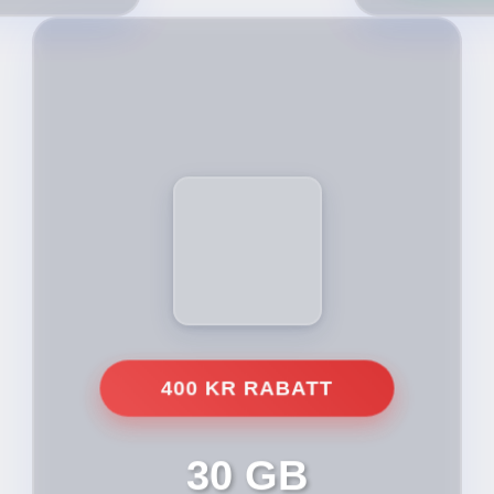
400 KR RABATT
30 GB