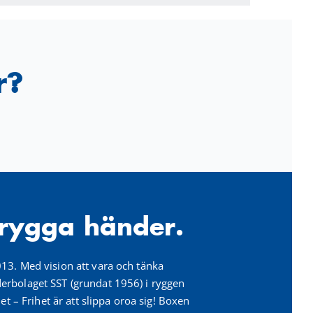
r?
trygga händer.
3. Med vision att vara och tänka
rbolaget SST (grundat 1956) i ryggen
et – Frihet är att slippa oroa sig! Boxen