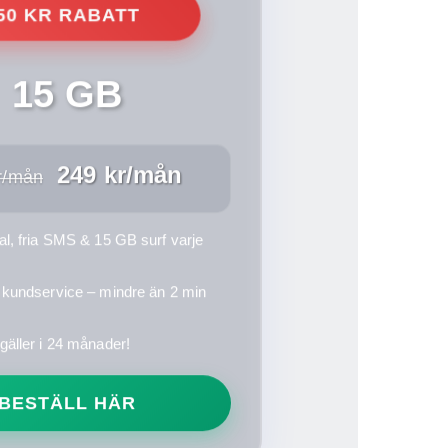
50 KR RABATT
15 GB
249 kr/mån
r/mån
al, fria SMS & 15 GB surf varje
 kundservice – mindre än 2 min
gäller i 24 månader!
BESTÄLL HÄR