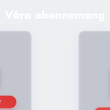
Våra abonnemang
T