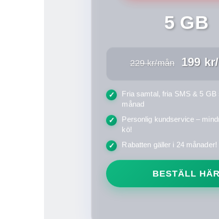
5 GB
199 kr
229 kr/mån
Fria samtal, fria SMS & 5 GB 
✓
månad
Personlig kundservice – mind
✓
kö!
Rabatten gäller i 24 månader!
✓
BESTÄLL HÄ