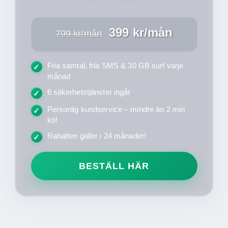
399 kr/mån
799 kr/mån
Fria samtal, fria SMS & 30 GB surf varje
✓
månad
6 säkerhetstjänster ingår
✓
Personlig kundservice – mindre än 2 min
✓
kö!
Rabatten gäller i 24 månader!
✓
BESTÄLL HÄR