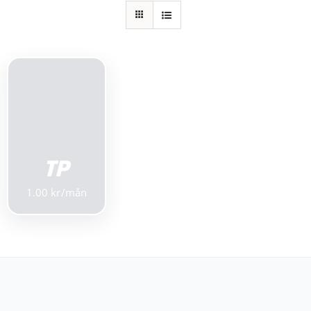
Kundservice
Varukorg
LÄGG TILL I
VARUKORG
/
DETALJER
TP
1.00