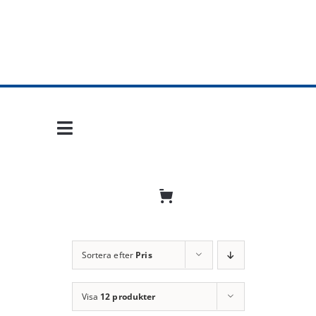
Fortsätt
till
innehållet
Toggle
Navigation
Hem
Mobil frihet
Jobba hos oss
Sortera efter
Pris
Bli återförsäljare
Visa
12 produkter