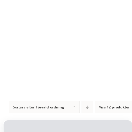
Fortsätt
till
innehållet
Sortera efter
Förvald ordning
Visa
12 produkter