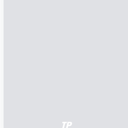
LÄGG TILL I VARUKORG
/
DETALJER
TP