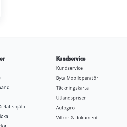
er
Kundservice
Kundservice
i
Byta Mobiloperatör
band
Täckningskarta
t
Utlandspriser
& Rättshjälp
Autogiro
icka
Villkor & dokument
cka