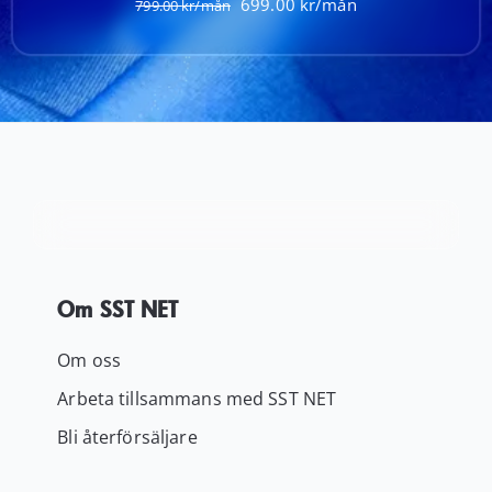
Det
Det
699.00
799.00
ursprungliga
nuvarande
priset
priset
var:
är:
799.00 kr.
699.00 kr.
Om SST NET
Om oss
Arbeta tillsammans med SST NET
Bli återförsäljare