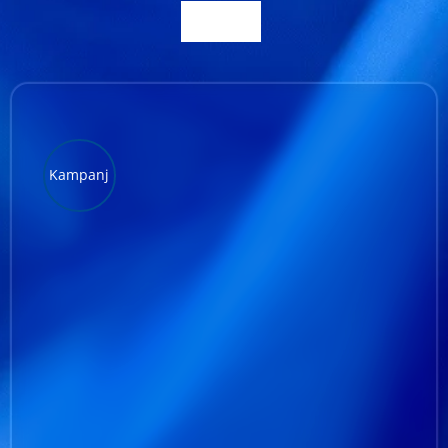
Kundservice
Varukorg
Kampanj
LÄGG TILL I VARUKORG
/
DETALJER