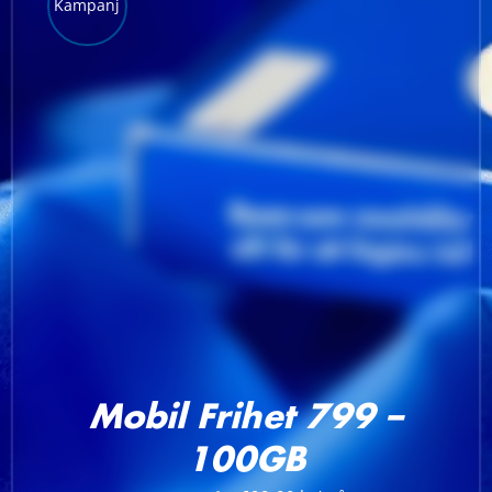
Kampanj
LÄGG TILL I VARUKORG
/
DETALJER
Mobil Frihet 799 –
100GB