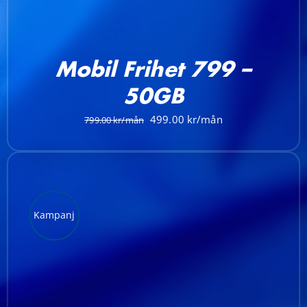
Mobil Frihet 799 –
50GB
Det
Det
499.00
799.00
ursprungliga
nuvarande
priset
priset
var:
är:
799.00 kr.
499.00 kr.
Kampanj