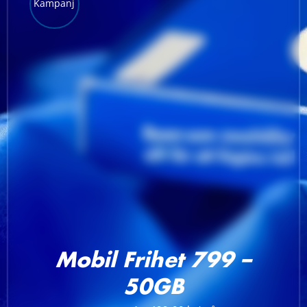
Kampanj
LÄGG TILL I VARUKORG
/
DETALJER
Mobil Frihet 799 –
50GB