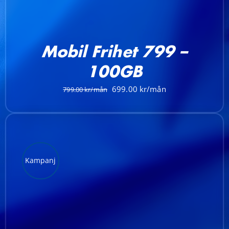
Mobil Frihet 799 –
100GB
Det
Det
699.00
799.00
ursprungliga
nuvarande
priset
priset
var:
är:
799.00 kr.
699.00 kr.
Kampanj