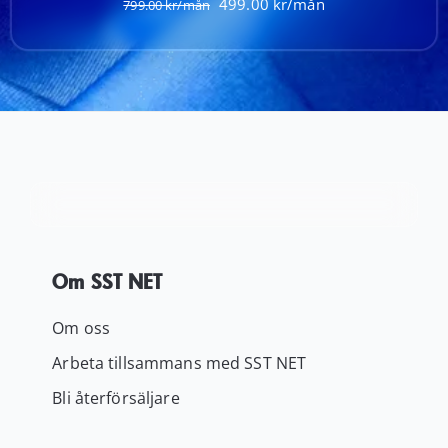
Det
Det
499.00
799.00
ursprungliga
nuvarande
priset
priset
var:
är:
799.00 kr.
499.00 kr.
Om SST NET
Om oss
Arbeta tillsammans med SST NET
Bli återförsäljare