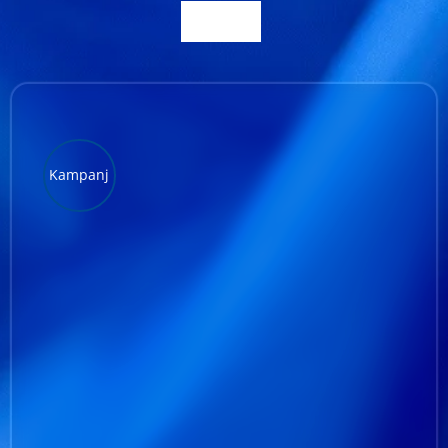
Kundservice
Varukorg
Kampanj
LÄGG TILL I VARUKORG
/
DETALJER