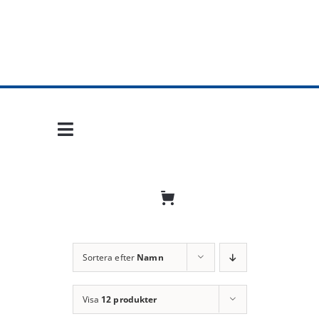
Fortsätt
till
innehållet
Toggle
Navigation
Hem
Mobil frihet
Jobba hos oss
Sortera efter
Namn
Bli återförsäljare
Visa
12 produkter