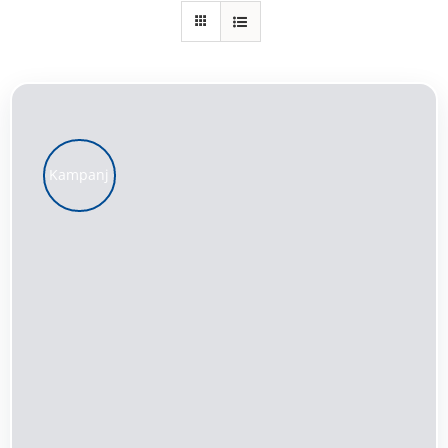
Kundservice
Varukorg
Kampanj
LÄGG TILL I VARUKORG
/
DETALJER