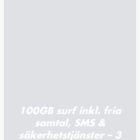
LÄGG TILL I VARUKORG
/
DETALJER
100GB surf inkl. fria
samtal, SMS &
säkerhetstjänster – 3