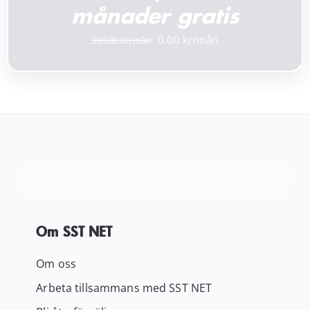
månader gratis
Det
Det
0.00
399.00
ursprungliga
nuvarande
priset
priset
var:
är:
399.00 kr.
0.00 kr.
Om SST NET
Om oss
Arbeta tillsammans med SST NET