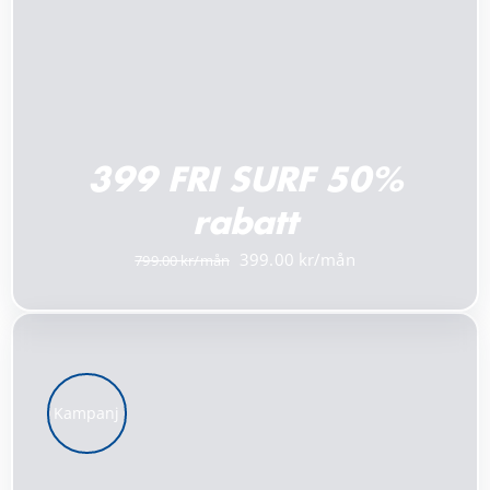
399 FRI SURF 50%
rabatt
Det
Det
399.00
799.00
ursprungliga
nuvarande
priset
priset
var:
är:
799.00 kr.
399.00 kr.
Kampanj