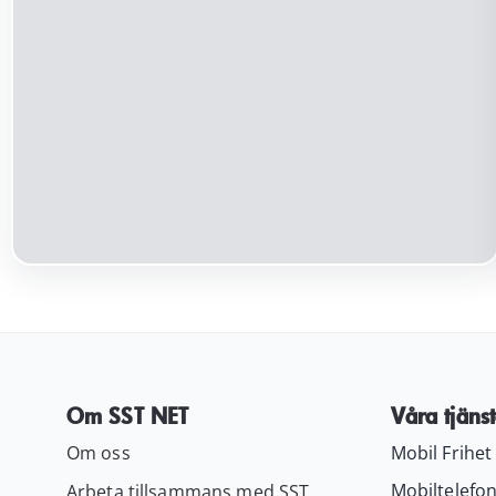
ursprungliga
nuvarande
priset
priset
var:
är:
199.00 kr.
99.00 kr.
Om SST NET
Våra tjänst
Om oss
Mobil Frihet
Mobiltelefon
Arbeta tillsammans med SST