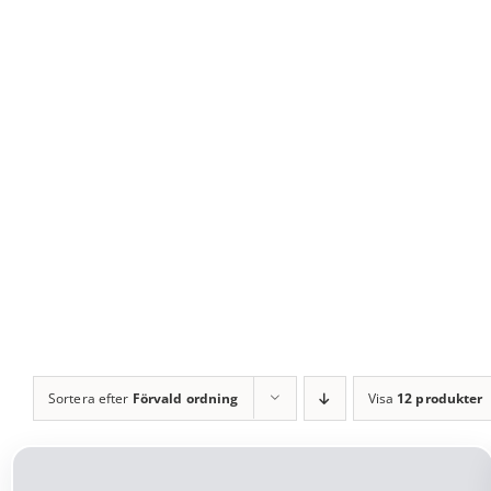
Fortsätt
till
innehållet
Sortera efter
Förvald ordning
Visa
12 produkter