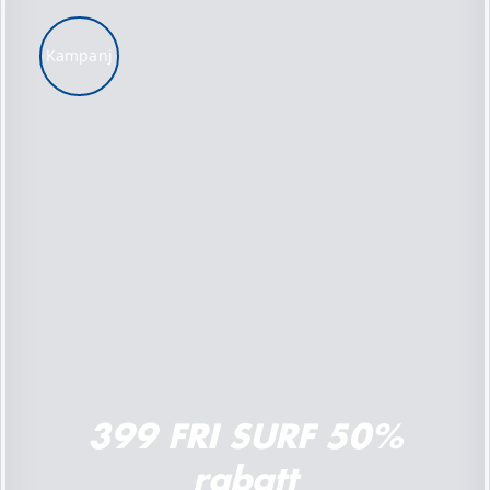
Kampanj
LÄGG TILL I VARUKORG
/
DETALJER
399 FRI SURF 50%
rabatt