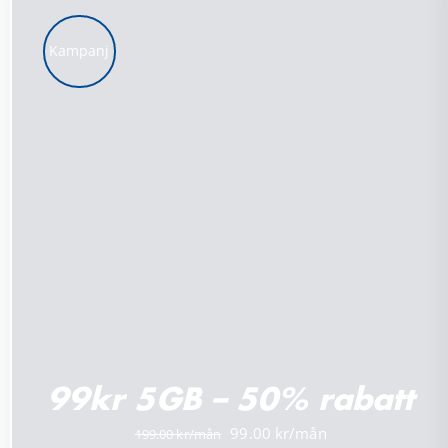
Kampanj
LÄGG TILL I VARUKORG
/
DETALJER
99kr 5GB – 50% rabatt
Det
Det
99.00
199.00