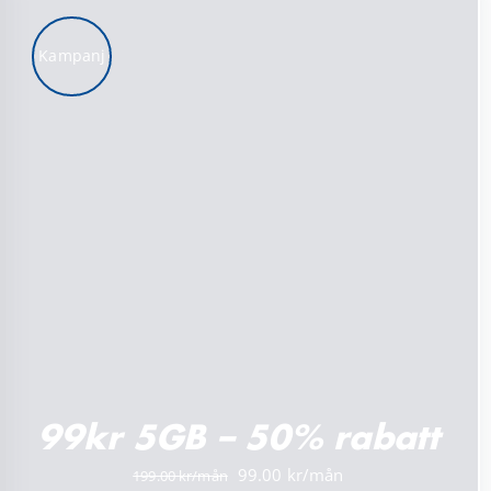
Kampanj
LÄGG TILL I VARUKORG
/
DETALJER
99kr 5GB – 50% rabatt
Det
Det
99.00
199.00