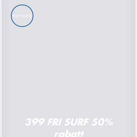
Kampanj
LÄGG TILL I VARUKORG
/
DETALJER
399 FRI SURF 50%
rabatt