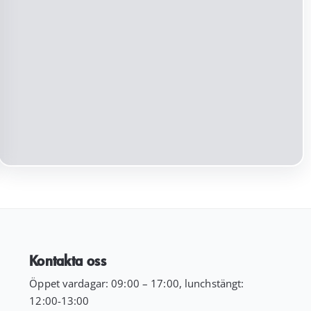
ursprungliga
nuvarande
priset
priset
var:
är:
199.00 kr.
99.00 kr.
Kontakta oss
Öppet vardagar: 09:00 – 17:00, lunchstängt:
12:00-13:00