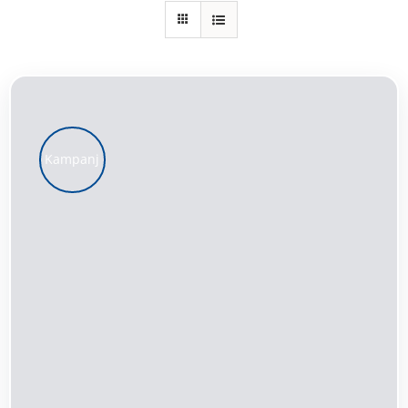
Kundservice
Varukorg
Kampanj
LÄGG TILL I VARUKORG
/
DETALJER