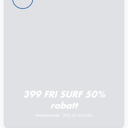
LÄGG TILL I VARUKORG
/
DETALJER
399 FRI SURF 50%
rabatt
Det
Det
399.00
799.00
ursprungliga
nuvarande