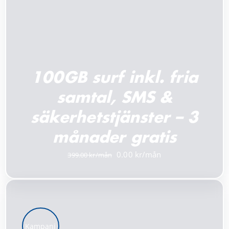
100GB surf inkl. fria
samtal, SMS &
säkerhetstjänster – 3
månader gratis
Det
Det
0.00
399.00
ursprungliga
nuvarande
priset
priset
var:
är:
399.00 kr.
0.00 kr.
Kampanj