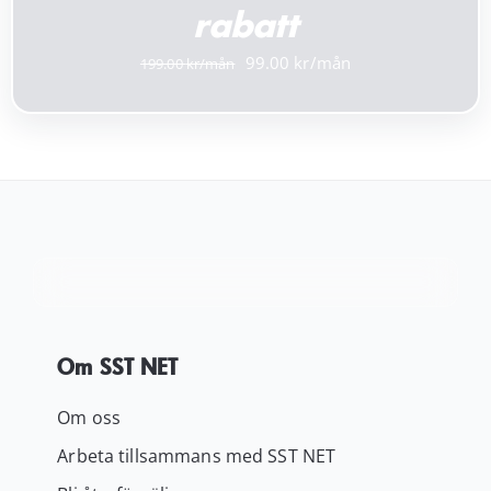
rabatt
Det
Det
99.00
199.00
ursprungliga
nuvarande
priset
priset
var:
är:
199.00 kr.
99.00 kr.
Om SST NET
Om oss
Arbeta tillsammans med SST NET