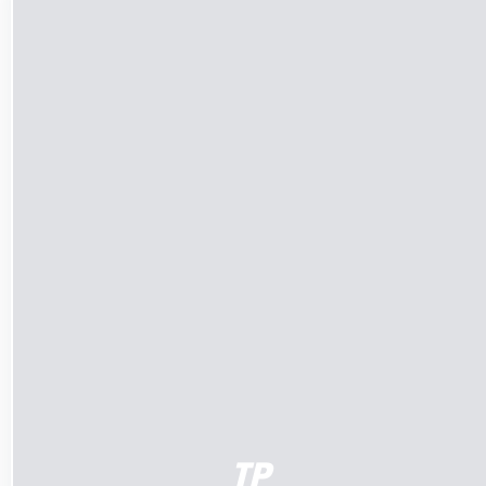
LÄGG TILL I VARUKORG
/
DETALJER
TP