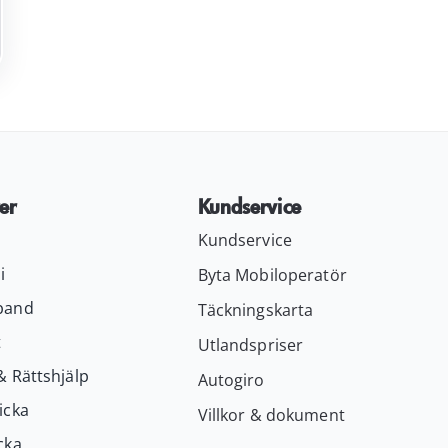
er
Kundservice
Kundservice
i
Byta Mobiloperatör
band
Täckningskarta
t
Utlandspriser
& Rättshjälp
Autogiro
icka
Villkor & dokument
cka