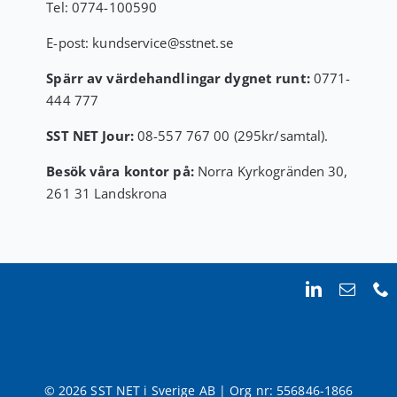
Tel:
0774-100590
E-post:
kundservice
@sstnet.se
Spärr av värdehandlingar dygnet runt:
0771-
444 777
SST NET Jour:
08-557 767 00 (295kr/samtal).
Besök våra kontor på:
Norra Kyrkogränden 30,
261 31 Landskrona
© 2026 SST NET i Sverige AB | Org nr: 556846-1866