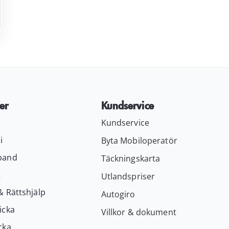
er
Kundservice
Kundservice
i
Byta Mobiloperatör
band
Täckningskarta
t
Utlandspriser
& Rättshjälp
Autogiro
icka
Villkor & dokument
cka