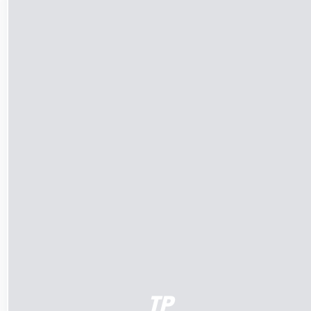
LÄGG TILL I VARUKORG
/
DETALJER
TP