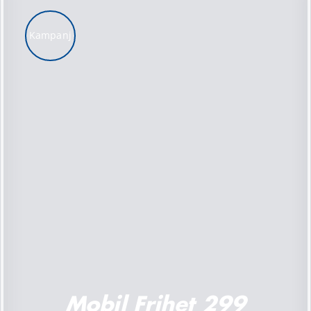
Kampanj
LÄGG TILL I VARUKORG
/
DETALJER
Mobil Frihet 299