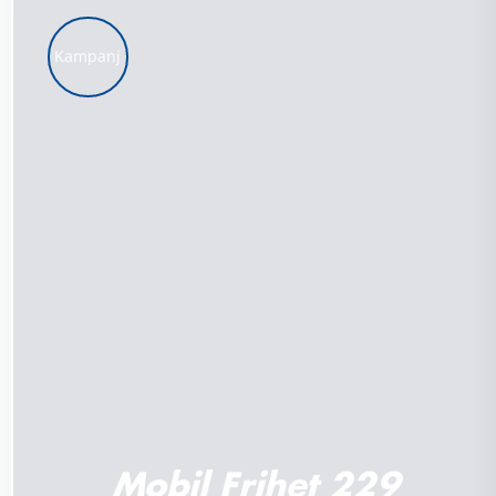
Kampanj
LÄGG TILL I VARUKORG
/
DETALJER
Mobil Frihet 229