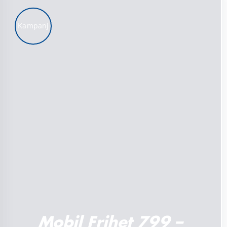
Kampanj
LÄGG TILL I VARUKORG
/
DETALJER
Mobil Frihet 799 –