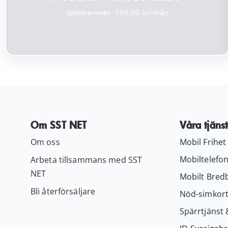
Det
Det
199.00
229.00
ursprungliga
nuvarande
priset
priset
var:
är:
229.00 kr.
199.00 kr.
Om SST NET
Våra tjänst
Om oss
Mobil Frihet
Mobiltelefon
Arbeta tillsammans med SST
NET
Mobilt Bred
Bli återförsäljare
Nöd-simkor
Spärrtjänst 