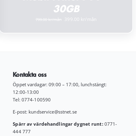
30GB
Det
Det
399.00
799.00
ursprungliga
nuvarande
priset
priset
var:
är:
799.00 kr.
399.00 kr.
Kontakta oss
Öppet vardagar: 09:00 – 17:00, lunchstängt:
12:00-13:00
Tel:
0774-100590
E-post:
kundservice
@sstnet.se
Spärr av värdehandlingar dygnet runt:
0771-
444 777