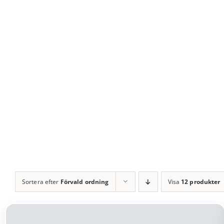
Fortsätt
till
innehållet
Sortera efter
Förvald ordning
Visa
12 produkter