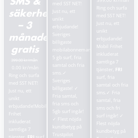
399.00
SMS &
priset
priset
med SST NET!
ursprungliga
nuv
Ring och surfa
var:
är:
Just nu, ett
säkerhetstjänster
priset
pris
med SST NET!
199.00 kr.
99.00 kr.
unikt
var:
är:
Just nu, ett
– 3
erbjudande!
799.00 kr.
399.
unikt
Sveriges
månader
erbjudande!
billigaste
Mobil Frihet
gratis
mobilabonnemang!
inkluderat
5 gb surf, fria
399.00
samtliga 7
samtal och fria
Det
Det
0.00
tjänster,
FRI
sms.
✓
ursprungliga
nuvarande
Ring och surfa
surf, fria
Sveriges
priset
priset
med SST NET!
samtal och fria
billigaste!
✓
var:
är:
Just nu, ett
sms.
✓
Fria
Fria samtal,
399.00 kr.
0.00 kr.
unikt
samtal, fria
fria sms och
erbjudande!Mobil
sms och fri
5gb surf ingår!
Frihet
surf ingår!
✓
✓
Flest nöjda
inkluderat
Flest nöjda
kundbetyg på
samtliga 7
kundbetyg på
Trustpilot
tjänster,
FRI
surf,