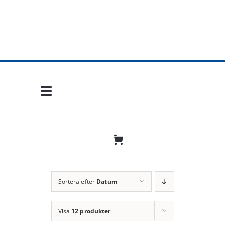
Fortsätt
till
innehållet
Toggle
Navigation
Hem
Mobil frihet
Jobba hos oss
Sortera efter
Datum
Bli återförsäljare
Visa
12 produkter