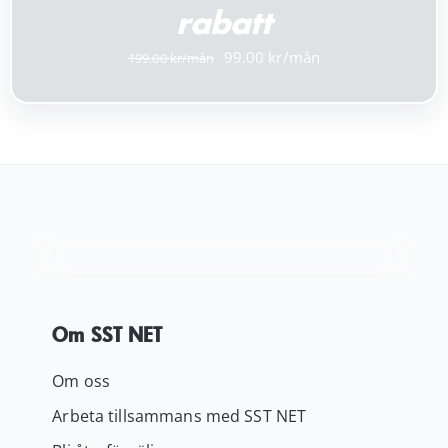
rabatt
Det
Det
99.00
199.00
ursprungliga
nuvarande
priset
priset
var:
är:
199.00 kr.
99.00 kr.
Om SST NET
Om oss
Arbeta tillsammans med SST NET