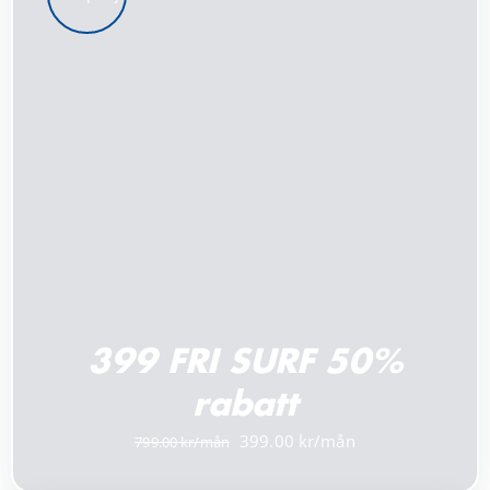
LÄGG TILL I VARUKORG
/
DETALJER
399 FRI SURF 50%
rabatt
Det
Det
399.00
799.00
ursprungliga
nuvarande