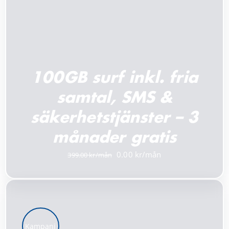
100GB surf inkl. fria
samtal, SMS &
säkerhetstjänster – 3
månader gratis
Det
Det
0.00
399.00
ursprungliga
nuvarande
priset
priset
var:
är:
399.00 kr.
0.00 kr.
Kampanj