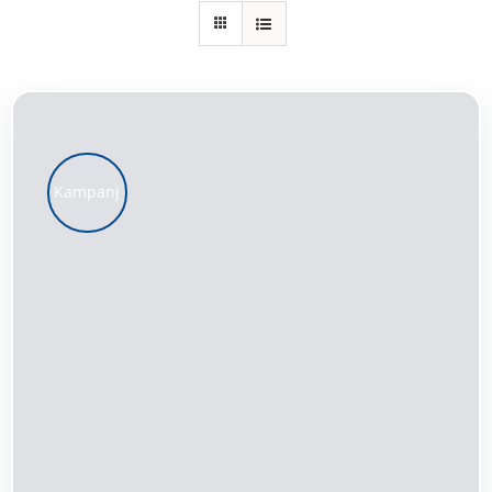
Kundservice
Varukorg
Kampanj
LÄGG TILL I VARUKORG
/
DETALJER