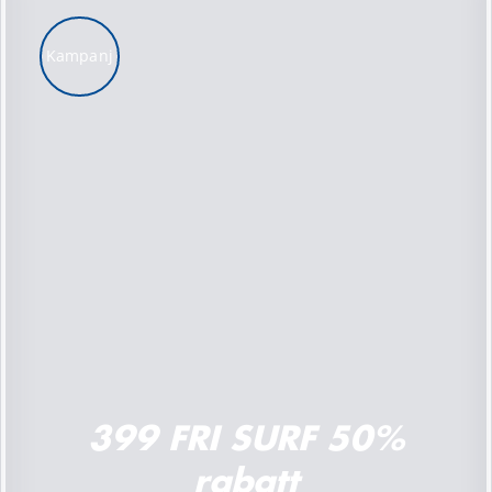
Kampanj
LÄGG TILL I VARUKORG
/
DETALJER
399 FRI SURF 50%
rabatt