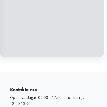
ursprungliga
nuvarande
priset
priset
var:
är:
199.00 kr.
99.00 kr.
Kontakta oss
Öppet vardagar: 09:00 – 17:00, lunchstängt:
12:00-13:00