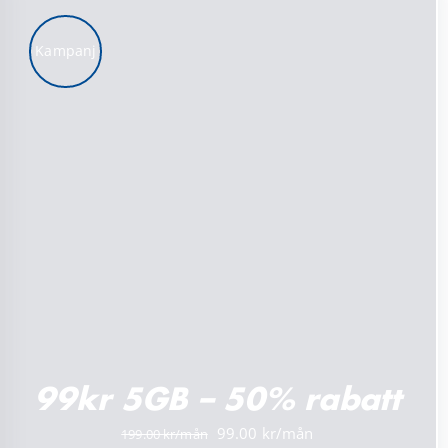
Kampanj
LÄGG TILL I VARUKORG
/
DETALJER
99kr 5GB – 50% rabatt
Det
Det
99.00
199.00