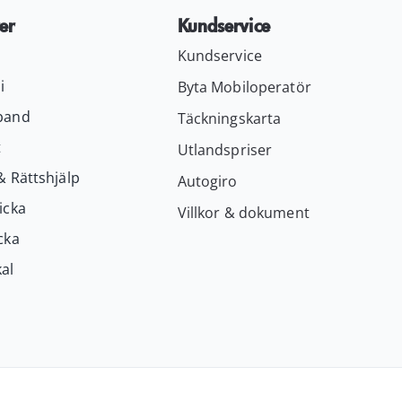
er
Kundservice
Kundservice
i
Byta Mobiloperatör
band
Täckningskarta
t
Utlandspriser
& Rättshjälp
Autogiro
icka
Villkor & dokument
cka
al