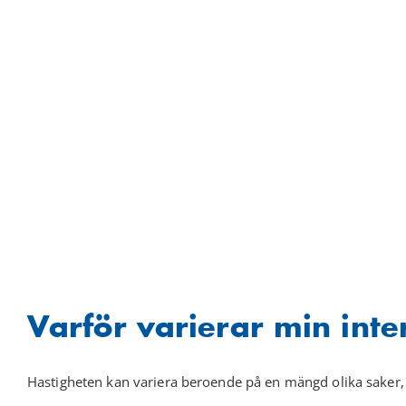
Fortsätt
till
innehållet
Varför varierar min inte
Hastigheten kan variera beroende på en mängd olika saker,