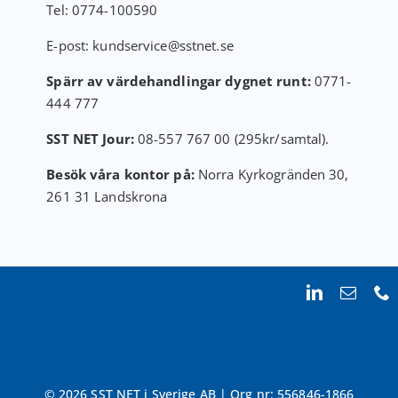
Tel:
0774-100590
E-post:
kundservice
@sstnet.se
Spärr av värdehandlingar dygnet runt:
0771-
444 777
SST NET Jour:
08-557 767 00 (295kr/samtal).
Besök våra kontor på:
Norra Kyrkogränden 30,
261 31 Landskrona
© 2026 SST NET i Sverige AB | Org nr: 556846-1866