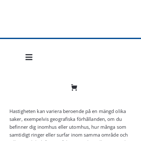
Fortsätt
till
innehållet
Toggle
Navigation
Hem
Mobil frihet
Hastigheten kan variera beroende på en mängd olika
Jobba hos oss
saker, exempelvis geografiska förhållanden, om du
befinner dig inomhus eller utomhus, hur många som
Bli återförsäljare
samtidigt ringer eller surfar inom samma område och