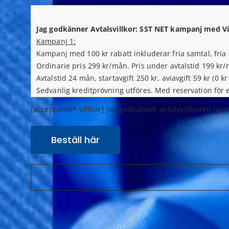
Jag godkänner Avtalsvillkor: SST NET kampanj med Vi
Kampanj 1:
Kampanj med 100 kr rabatt inkluderar fria samtal, fria
Ordinarie pris 299 kr/mån. Pris under avtalstid 199 kr
Avtalstid 24 mån, startavgift 250 kr, aviavgift 59 kr (0 k
Sedvanlig kreditprövning utföres. Med reservation för ev
SST NET tillämpar distanshandelslagen. Minsta totalkos
[acceptance* villkor] Jag godkänner avtalsvillkoren ova
Jag godkänner Avtalsvillkor: SST NET kampanj med Vi
Kampanj 2:
Kampanj med 400 kr rabatt inkluderar fria samtal, fria 
Rättshjälp och nödsimkort.
Ordinarie pris 799 kr/mån. Pris under avtalstid 399 kr
Avtalstid 24 mån, startavgift 250 kr, aviavgift 59 kr (0 k
Sedvanlig kreditprövning utföres. Med reservation för ev
SST NET tillämpar distanshandelslagen. Minsta totalkos