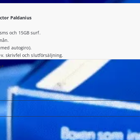
ctor Paldanius
 sms och 15GB surf.
/mån.
r med autogiro).
. skrivfel och slutförsäljning.
tnad under avtalstid 5 026 kr.
n*
ctor Paldanius
sms, 100GB surf samt våra 6 säkerhetstjänster som är: ID-nyckelbri
/mån.
r med autogiro).
. skrivfel och slutförsäljning.
tnad under avtalstid 9 826 kr.