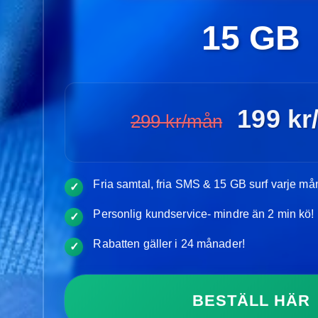
15 GB
199 kr
299 kr/mån
Fria samtal, fria SMS & 15 GB surf varje m
✓
Personlig kundservice- mindre än 2 min kö!
✓
Rabatten gäller i 24 månader!
✓
BESTÄLL HÄR