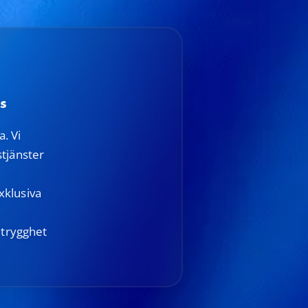
s
. Vi
tjänster
exklusiva
 trygghet