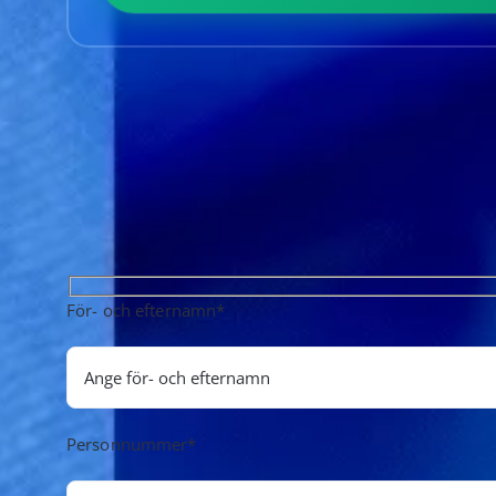
För- och efternamn*
Personnummer*