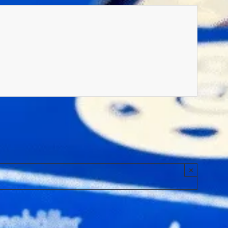
cka, ID-Världsbricka, ID-Världsdekal, Spärrtjänst,
×