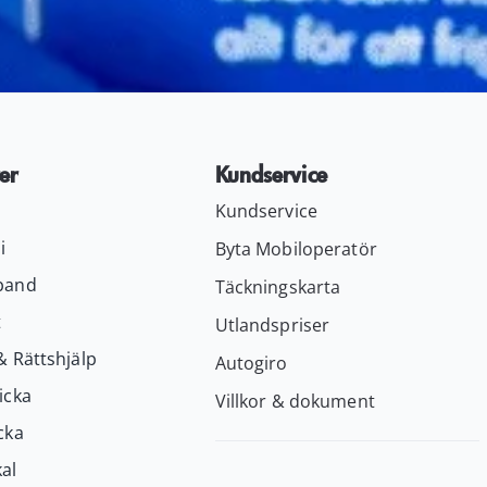
er
Kundservice
Kundservice
i
Byta Mobiloperatör
band
Täckningskarta
t
Utlandspriser
& Rättshjälp
Autogiro
icka
Villkor & dokument
cka
al