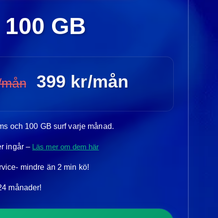
100 GB
399 kr/mån
r/mån
 sms och 100 GB surf varje månad.
er ingår –
Läs mer om dem här
vice- mindre än 2 min kö!
 24 månader!