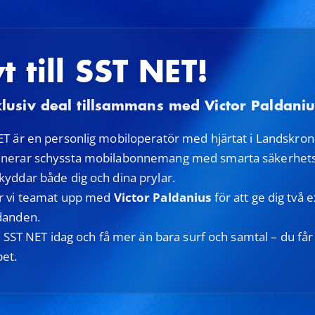
t till
SST NET!
klusiv deal tillsammans med Victor Paldaniu
T är en personlig mobiloperatör med hjärtat i Landskrona
nerar schyssta mobilabonnemang med smarta säkerhets
yddar både dig och dina prylar.
r vi teamat upp med
Victor Paldanius
för att ge dig två 
danden.
ll SST NET idag och få mer än bara surf och samtal – du får
pet.