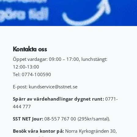
Kontakta oss
Öppet vardagar: 09:00 – 17:00, lunchstängt:
12:00-13:00
Tel:
0774-100590
E-post:
kundservice
@sstnet.se
Spärr av värdehandlingar dygnet runt:
0771-
444 777
SST NET Jour:
08-557 767 00 (295kr/samtal).
Besök våra kontor på:
Norra Kyrkogränden 30,