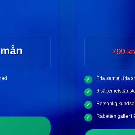
/mån
799 k
ånad
Fria samtal, fria
✓
6 säkerhetstjänst
✓
Personlig kundser
✓
Rabatten gäller i
✓