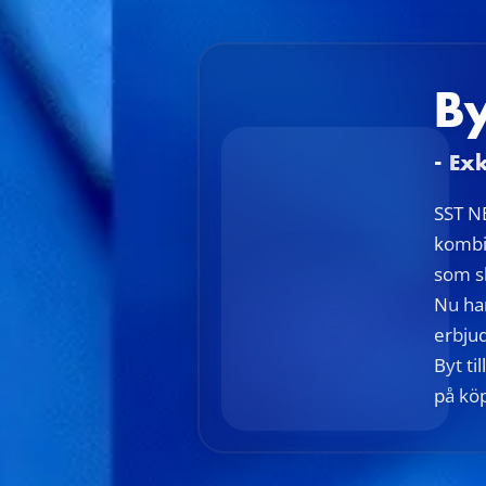
By
- Ex
SST NE
kombi
som sk
Nu ha
erbju
Byt ti
på kö