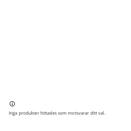
Fortsätt
till
innehållet
Inga produkter hittades som motsvarar ditt val.