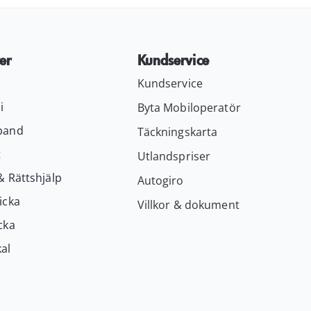
er
Kundservice
Kundservice
i
Byta Mobiloperatör
band
Täckningskarta
t
Utlandspriser
& Rättshjälp
Autogiro
icka
Villkor & dokument
cka
al