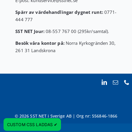
E-post:
kundservice
@sstnet.se
Spärr av värdehandlingar dygnet runt:
0771-
444 777
SST NET Jour:
08-557 767 00 (295kr/samtal).
Besök våra kontor på:
Norra Kyrkogränden 30,
261 31 Landskrona
© 2026 SST NET i Sverige AB | Org nr: 556846-1866
Trustpilot