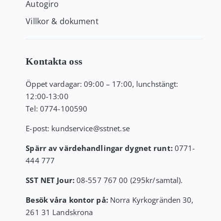
Autogiro
Villkor & dokument
Kontakta oss
Öppet vardagar: 09:00 – 17:00, lunchstängt:
12:00-13:00
Tel:
0774-100590
E-post:
kundservice
@sstnet.se
Spärr av värdehandlingar dygnet runt:
0771-
444 777
SST NET Jour:
08-557 767 00 (295kr/samtal).
Besök våra kontor på:
Norra Kyrkogränden 30,
261 31 Landskrona