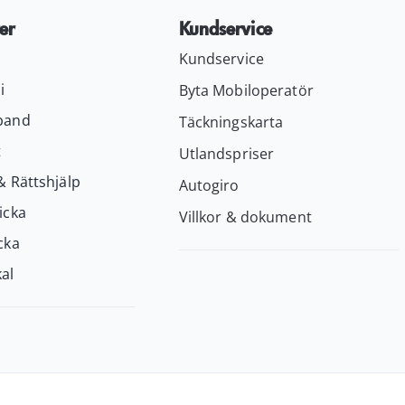
er
Kundservice
Kundservice
i
Byta Mobiloperatör
band
Täckningskarta
t
Utlandspriser
& Rättshjälp
Autogiro
icka
Villkor & dokument
cka
al