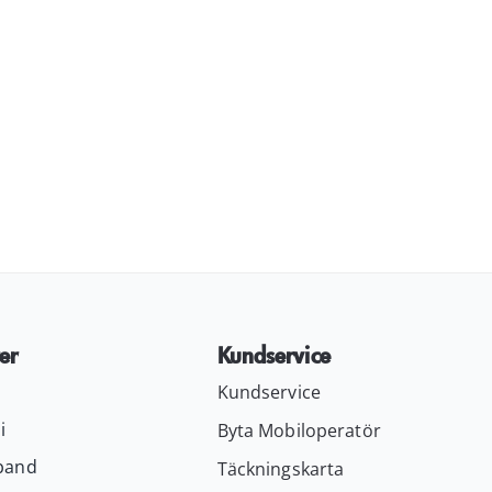
er
Kundservice
Kundservice
i
Byta Mobiloperatör
band
Täckningskarta