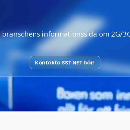
 branschens informationssida om 2G/3G
Kontakta SST NET här!