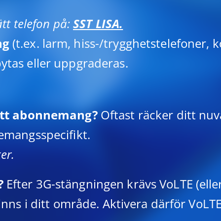
tt telefon på:
SST LISA.
ng
(t.ex. larm, hiss-/trygghetstelefoner
tas eller uppgraderas.
nytt abonnemang?
Oftast räcker ditt n
emangsspecifikt.
er.
?
Efter 3G-stängningen krävs VoLTE (eller 
inns i ditt område. Aktivera därför VoLT