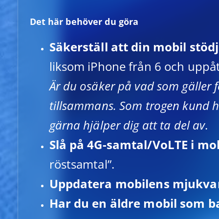
Det här behöver du göra
Säkerställ att din mobil stöd
liksom iPhone från 6 och uppå
Är du osäker på vad som gäller f
tillsammans. Som trogen kund ha
gärna hjälper dig att ta del av
.
Slå på 4G-samtal/VoLTE i mob
röstsamtal”.
Uppdatera mobilens mjukva
Har du en äldre mobil som b