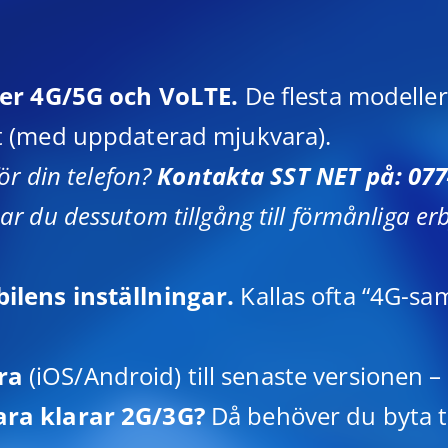
jer 4G/5G och VoLTE.
De flesta modeller
t (med uppdaterad mjukvara).
ör din telefon?
Kontakta SST NET på: 07
r du dessutom tillgång till förmånliga er
ilens inställningar.
Kallas ofta “4G-sam
ra
(iOS/Android) till senaste versionen – 
ara klarar 2G/3G?
Då behöver du byta ti