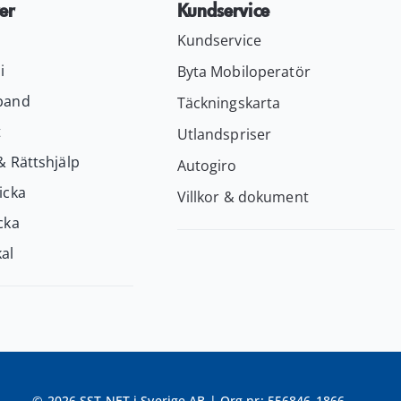
er
Kundservice
Kundservice
i
Byta Mobiloperatör
band
Täckningskarta
t
Utlandspriser
& Rättshjälp
Autogiro
icka
Villkor & dokument
cka
al
© 2026 SST NET i Sverige AB | Org nr: 556846-1866