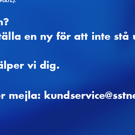
VoLTE).
n?
älla en ny för att inte stå
lper vi dig.
r mejla: kundservice@sstne