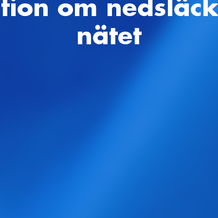
ation om nedsläc
nätet