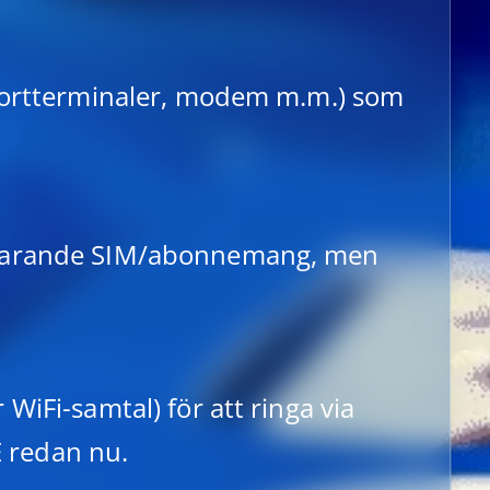
, kortterminaler, modem m.m.) som
uvarande SIM/abonnemang, men
WiFi-samtal) för att ringa via
E redan nu.