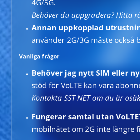
4G/5G.
Behöver du uppgradera? Hitta rä
Annan uppkopplad utrustni
använder 2G/3G måste också by
Vanliga frågor
Behöver jag nytt SIM eller 
stöd för VoLTE kan vara abonn
Kontakta SST NET om du är osäk
Fungerar samtal utan VoLTE
mobilnätet om 2G inte längre f