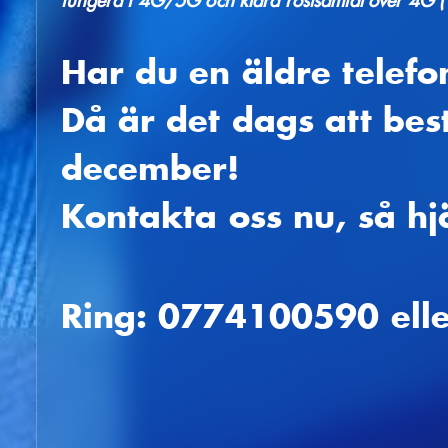
fungera i 4G/5G och klara röstsamtal över 4G (
Har du en äldre telefo
Då är det dags att best
december!
Kontakta oss nu, så hjä
Ring: 0774100590 elle