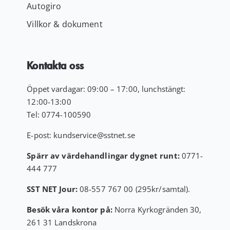
Autogiro
Villkor & dokument
Kontakta oss
Öppet vardagar: 09:00 – 17:00, lunchstängt:
12:00-13:00
Tel:
0774-100590
E-post:
kundservice
@sstnet.se
Spärr av värdehandlingar dygnet runt:
0771-
444 777
SST NET Jour:
08-557 767 00 (295kr/samtal).
Besök våra kontor på:
Norra Kyrkogränden 30,
261 31 Landskrona