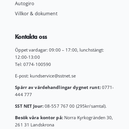
Autogiro
Villkor & dokument
Kontakta oss
Öppet vardagar: 09:00 – 17:00, lunchstängt:
12:00-13:00
Tel:
0774-100590
E-post:
kundservice
@sstnet.se
Spärr av värdehandlingar dygnet runt:
0771-
444 777
SST NET Jour:
08-557 767 00 (295kr/samtal).
Besök våra kontor på:
Norra Kyrkogränden 30,
261 31 Landskrona