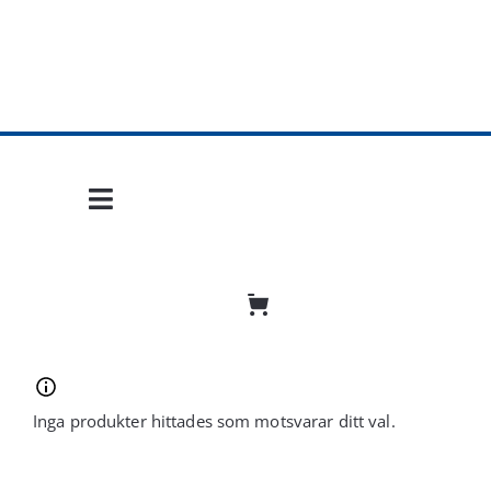
Fortsätt
till
innehållet
Toggle
Navigation
Hem
Mobil frihet
Jobba hos oss
Inga produkter hittades som motsvarar ditt val.
Bli återförsäljare