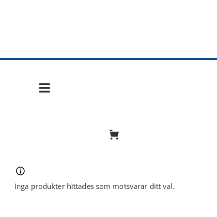
Fortsätt
till
innehållet
Toggle
Navigation
Hem
Mobil frihet
Jobba hos oss
Inga produkter hittades som motsvarar ditt val.
Bli återförsäljare