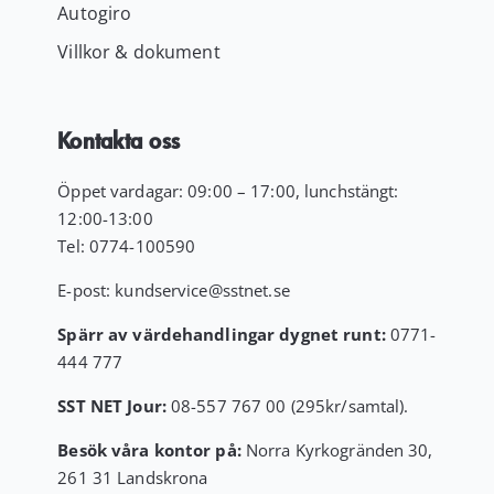
Autogiro
Villkor & dokument
Kontakta oss
Öppet vardagar: 09:00 – 17:00, lunchstängt:
12:00-13:00
Tel:
0774-100590
E-post:
kundservice
@sstnet.se
Spärr av värdehandlingar dygnet runt:
0771-
444 777
SST NET Jour:
08-557 767 00 (295kr/samtal).
Besök våra kontor på:
Norra Kyrkogränden 30,
261 31 Landskrona