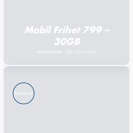
Mobil Frihet 799 –
30GB
Det
Det
399.00
799.00
ursprungliga
nuvarande
priset
priset
var:
är:
799.00 kr.
399.00 kr.
Kampanj