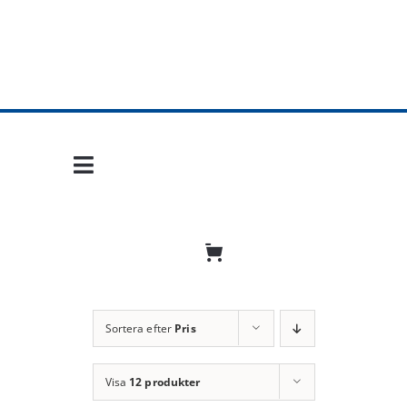
Fortsätt
till
innehållet
Toggle
Navigation
Hem
Mobil frihet
Jobba hos oss
Sortera efter
Pris
Bli återförsäljare
Visa
12 produkter