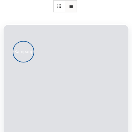
Kundservice
Varukorg
Kampanj
LÄGG TILL I VARUKORG
/
DETALJER