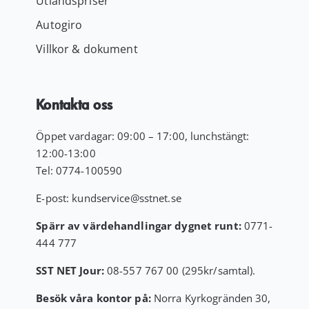
Utlandspriser
Autogiro
Villkor & dokument
Kontakta oss
Öppet vardagar: 09:00 – 17:00, lunchstängt:
12:00-13:00
Tel:
0774-100590
E-post:
kundservice
@sstnet.se
Spärr av värdehandlingar dygnet runt:
0771-
444 777
SST NET Jour:
08-557 767 00 (295kr/samtal).
Besök våra kontor på:
Norra Kyrkogränden 30,