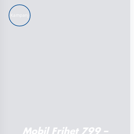
Kampanj
LÄGG TILL I VARUKORG
/
DETALJER
Mobil Frihet 799 –