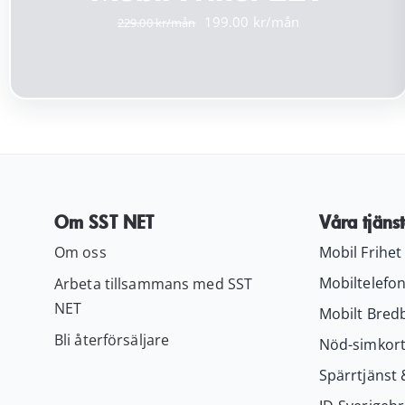
Det
Det
199.00
229.00
ursprungliga
nuvarande
priset
priset
var:
är:
229.00 kr.
199.00 kr.
Om SST NET
Våra tjänst
Om oss
Mobil Frihet
Mobiltelefon
Arbeta tillsammans med SST
NET
Mobilt Bred
Bli återförsäljare
Nöd-simkor
Spärrtjänst 