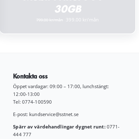
30GB
Det
Det
399.00
799.00
ursprungliga
nuvarande
priset
priset
var:
är:
799.00 kr.
399.00 kr.
Kontakta oss
Öppet vardagar: 09:00 – 17:00, lunchstängt:
12:00-13:00
Tel:
0774-100590
E-post:
kundservice
@sstnet.se
Spärr av värdehandlingar dygnet runt:
0771-
444 777