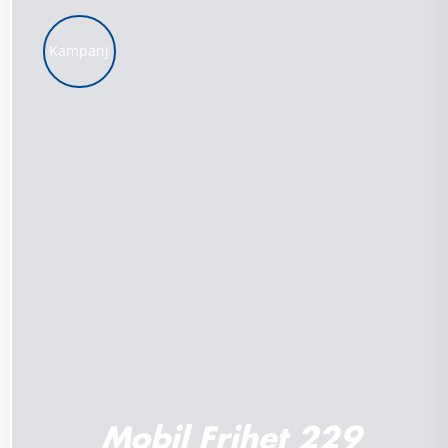
Kampanj
LÄGG TILL I VARUKORG
/
DETALJER
Mobil Frihet 229