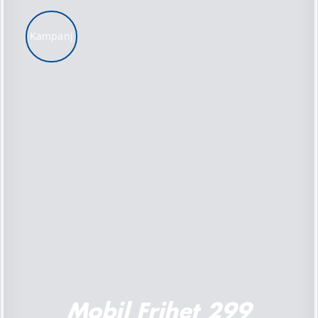
Kampanj
LÄGG TILL I VARUKORG
/
DETALJER
Mobil Frihet 299