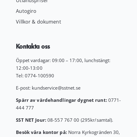
Utlandspriser
Autogiro
Villkor & dokument
Kontakta oss
Öppet vardagar: 09:00 – 17:00, lunchstängt:
12:00-13:00
Tel:
0774-100590
E-post:
kundservice
@sstnet.se
Spärr av värdehandlingar dygnet runt:
0771-
444 777
SST NET Jour:
08-557 767 00 (295kr/samtal).
Besök våra kontor på:
Norra Kyrkogränden 30,