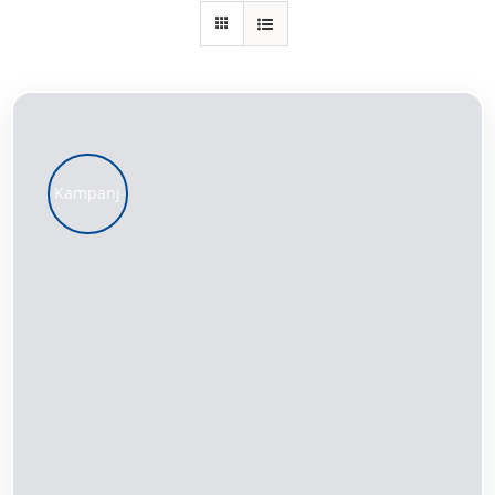
Kundservice
Varukorg
Kampanj
LÄGG TILL I VARUKORG
/
DETALJER