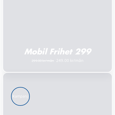
Mobil Frihet 299
Det
Det
249.00
299.00
ursprungliga
nuvarande
priset
priset
var:
är:
299.00 kr.
249.00 kr.
Kampanj