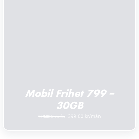
LÄGG TILL I VARUKORG
/
DETALJER
Mobil Frihet 799 –
30GB
Det
Det
399.00
799.00
ursprungliga
nuvarande
priset
priset
var:
är: