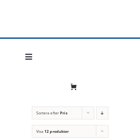
Fortsätt
till
innehållet
Toggle
Navigation
Hem
Mobil frihet
Jobba hos oss
Sortera efter
Pris
Bli återförsäljare
Visa
12 produkter