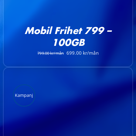
Mobil Frihet 799 –
100GB
Det
Det
699.00
799.00
ursprungliga
nuvarande
priset
priset
var:
är:
799.00 kr.
699.00 kr.
Kampanj