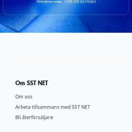
Det
Det
599.00
799.00
ursprungliga
nuvarande
priset
priset
var:
är:
799.00 kr.
599.00 kr.
Om SST NET
Om oss
Arbeta tillsammans med SST NET
Bli återförsäljare