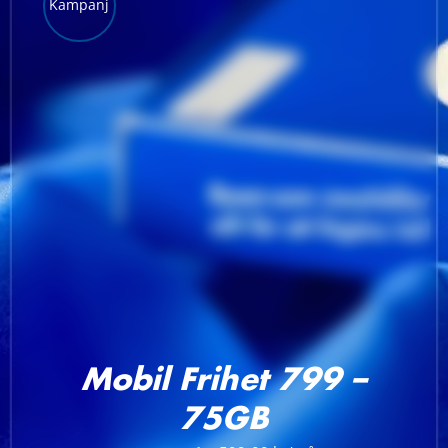
Kampanj
LÄGG TILL I VARUKORG
/
DETALJER
Mobil Frihet 799 –
75GB