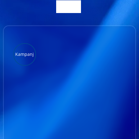
Kundservice
Varukorg
Kampanj
LÄGG TILL I VARUKORG
/
DETALJER