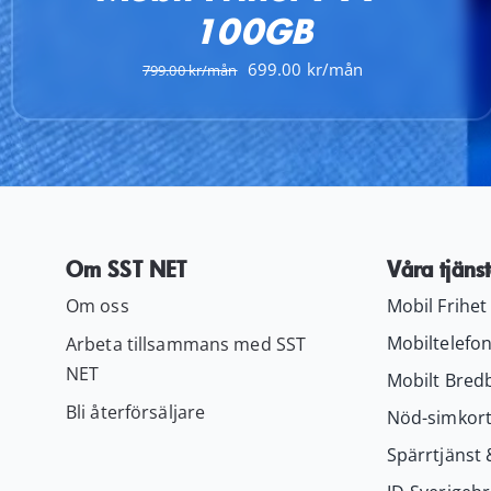
100GB
Det
Det
699.00
799.00
ursprungliga
nuvarande
priset
priset
var:
är:
799.00 kr.
699.00 kr.
Om SST NET
Våra tjänst
Om oss
Mobil Frihet
Mobiltelefon
Arbeta tillsammans med SST
NET
Mobilt Bred
Bli återförsäljare
Nöd-simkor
Spärrtjänst 