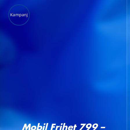
Kampanj
LÄGG TILL I VARUKORG
/
DETALJER
Mobil Frihet 799 –