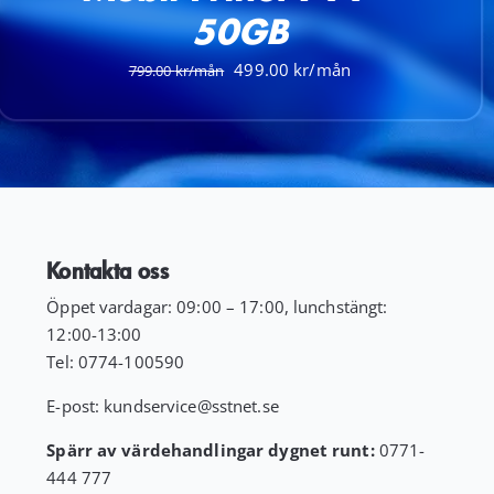
50GB
Det
Det
499.00
799.00
ursprungliga
nuvarande
priset
priset
var:
är:
799.00 kr.
499.00 kr.
Kontakta oss
Öppet vardagar: 09:00 – 17:00, lunchstängt:
12:00-13:00
Tel:
0774-100590
E-post:
kundservice
@sstnet.se
Spärr av värdehandlingar dygnet runt:
0771-
444 777