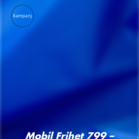
Kampanj
LÄGG TILL I VARUKORG
/
DETALJER
Mobil Frihet 799 –