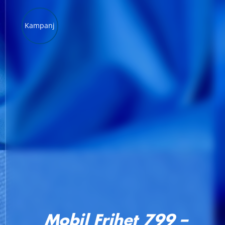
Kampanj
LÄGG TILL I VARUKORG
/
DETALJER
Mobil Frihet 799 –