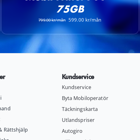
75GB
Det
Det
599.00
799.00
ursprungliga
nuvarande
priset
priset
var:
är:
799.00 kr.
599.00 kr.
er
Kundservice
Kundservice
i
Byta Mobiloperatör
band
Täckningskarta
t
Utlandspriser
& Rättshjälp
Autogiro