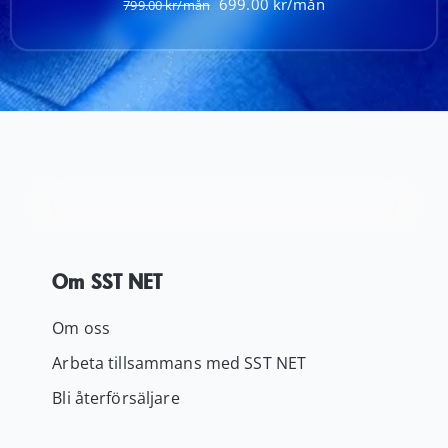
Det
Det
699.00
799.00
ursprungliga
nuvarande
priset
priset
var:
är:
799.00 kr.
699.00 kr.
Om SST NET
Om oss
Arbeta tillsammans med SST NET
Bli återförsäljare