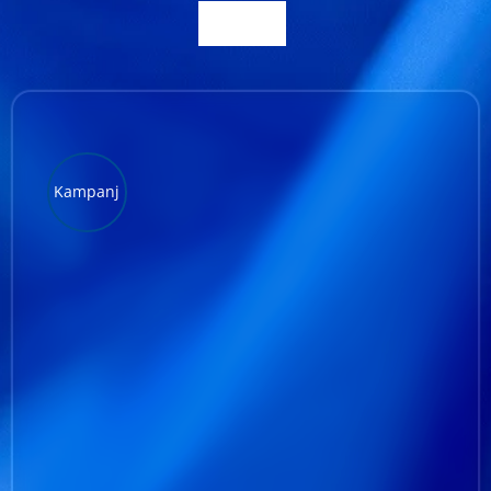
Kundservice
Varukorg
Kampanj
LÄGG TILL I VARUKORG
/
DETALJER