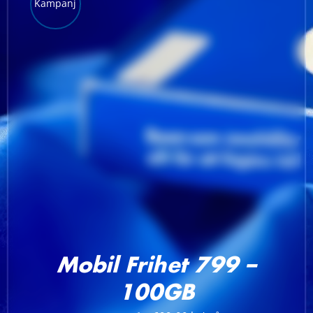
Kampanj
LÄGG TILL I VARUKORG
/
DETALJER
Mobil Frihet 799 –
100GB