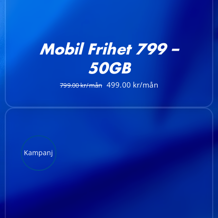
Mobil Frihet 799 –
50GB
Det
Det
499.00
799.00
ursprungliga
nuvarande
priset
priset
var:
är:
799.00 kr.
499.00 kr.
Kampanj