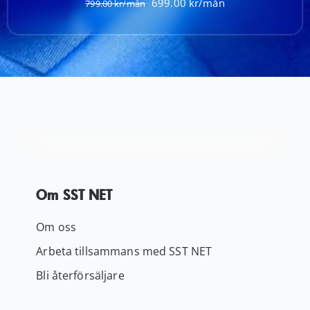
Det
Det
699.00
799.00
ursprungliga
nuvarande
priset
priset
var:
är:
799.00 kr.
699.00 kr.
Om SST NET
Om oss
Arbeta tillsammans med SST NET
Bli återförsäljare