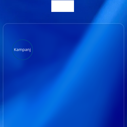
Kundservice
Varukorg
Kampanj
LÄGG TILL I VARUKORG
/
DETALJER