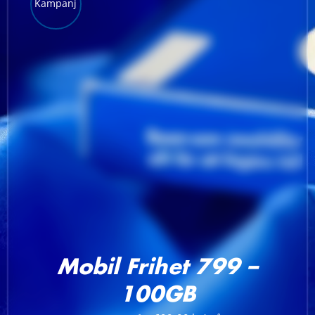
Kampanj
LÄGG TILL I VARUKORG
/
DETALJER
Mobil Frihet 799 –
100GB