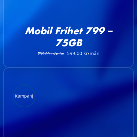
Mobil Frihet 799 –
75GB
Det
Det
599.00
799.00
ursprungliga
nuvarande
priset
priset
var:
är:
799.00 kr.
599.00 kr.
Kampanj