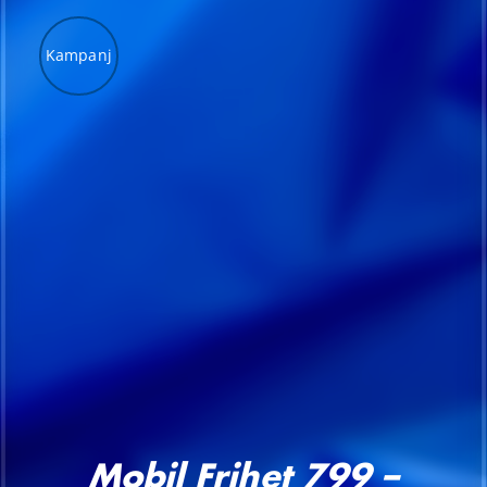
Kampanj
LÄGG TILL I VARUKORG
/
DETALJER
Mobil Frihet 799 –