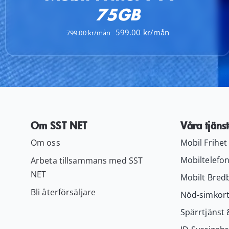
75GB
Det
Det
599.00
799.00
ursprungliga
nuvarande
priset
priset
var:
är:
799.00 kr.
599.00 kr.
Om SST NET
Våra tjänst
Om oss
Mobil Frihet
Mobiltelefon
Arbeta tillsammans med SST
NET
Mobilt Bred
Bli återförsäljare
Nöd-simkor
Spärrtjänst 