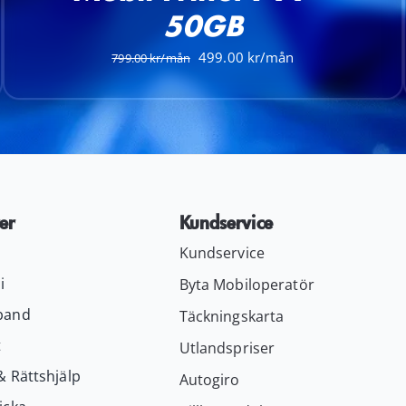
50GB
Det
Det
499.00
799.00
ursprungliga
nuvarande
priset
priset
var:
är:
799.00 kr.
499.00 kr.
er
Kundservice
Kundservice
i
Byta Mobiloperatör
band
Täckningskarta
t
Utlandspriser
& Rättshjälp
Autogiro