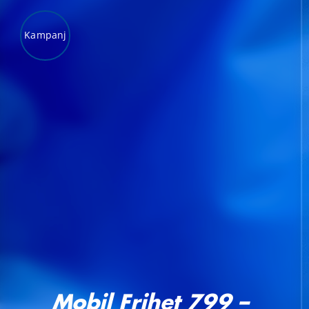
Kampanj
LÄGG TILL I VARUKORG
/
DETALJER
Mobil Frihet 799 –