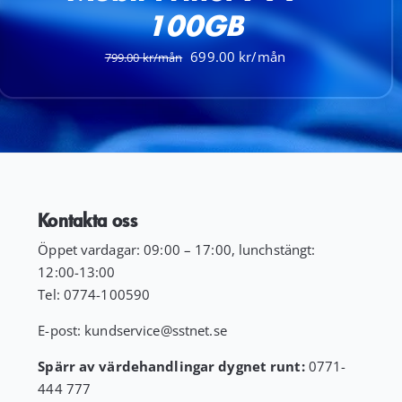
100GB
Det
Det
699.00
799.00
ursprungliga
nuvarande
priset
priset
var:
är:
799.00 kr.
699.00 kr.
Kontakta oss
Öppet vardagar: 09:00 – 17:00, lunchstängt:
12:00-13:00
Tel:
0774-100590
E-post:
kundservice
@sstnet.se
Spärr av värdehandlingar dygnet runt:
0771-
444 777