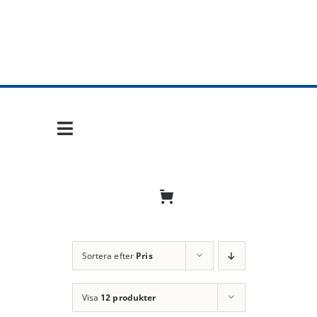
Fortsätt
till
innehållet
Toggle
Navigation
Hem
Mobil frihet
Jobba hos oss
Sortera efter
Pris
Bli återförsäljare
Visa
12 produkter