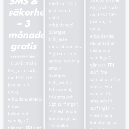
399.00
SMS &
priset
priset
med SST NET!
ursprungliga
nuv
Ring och surfa
var:
är:
Just nu, ett
säkerhetstjänster
priset
pris
med SST NET!
199.00 kr.
99.00 kr.
unikt
var:
är:
Just nu, ett
– 3
erbjudande!
799.00 kr.
399.
unikt
Sveriges
månader
erbjudande!
billigaste
Mobil Frihet
gratis
mobilabonnemang!
inkluderat
5 gb surf, fria
399.00
samtliga 7
samtal och fria
Det
Det
0.00
tjänster,
FRI
sms.
✓
ursprungliga
nuvarande
Ring och surfa
surf, fria
Sveriges
priset
priset
med SST NET!
samtal och fria
billigaste!
✓
var:
är:
Just nu, ett
sms.
✓
Fria
Fria samtal,
399.00 kr.
0.00 kr.
unikt
samtal, fria
fria sms och
erbjudande!Mobil
sms och fri
5gb surf ingår!
Frihet
surf ingår!
✓
✓
Flest nöjda
inkluderat
Flest nöjda
kundbetyg på
samtliga 7
kundbetyg på
Trustpilot
tjänster,
FRI
surf,