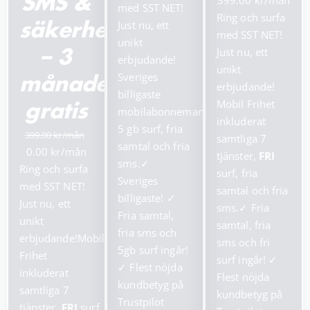
399.00
SMS &
priset
priset
med SST NET!
ursprungliga
nuv
Ring och surfa
var:
är:
Just nu, ett
säkerhetstjänster
priset
pris
med SST NET!
199.00 kr.
99.00 kr.
unikt
var:
är:
Just nu, ett
– 3
erbjudande!
799.00 kr.
399.
unikt
Sveriges
månader
erbjudande!
billigaste
Mobil Frihet
gratis
mobilabonnemang!
inkluderat
5 gb surf, fria
399.00
samtliga 7
samtal och fria
Det
Det
0.00
tjänster,
FRI
sms.
✓
ursprungliga
nuvarande
Ring och surfa
surf, fria
Sveriges
priset
priset
med SST NET!
samtal och fria
billigaste!
✓
var:
är:
Just nu, ett
sms.
✓
Fria
Fria samtal,
399.00 kr.
0.00 kr.
unikt
samtal, fria
fria sms och
erbjudande!Mobil
sms och fri
5gb surf ingår!
Frihet
surf ingår!
✓
✓
Flest nöjda
inkluderat
Flest nöjda
kundbetyg på
samtliga 7
kundbetyg på
Trustpilot
tjänster,
FRI
surf,