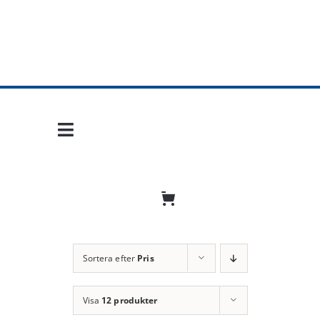
Fortsätt
till
innehållet
Toggle
Navigation
Hem
Mobil frihet
Jobba hos oss
Sortera efter
Pris
Bli återförsäljare
Visa
12 produkter