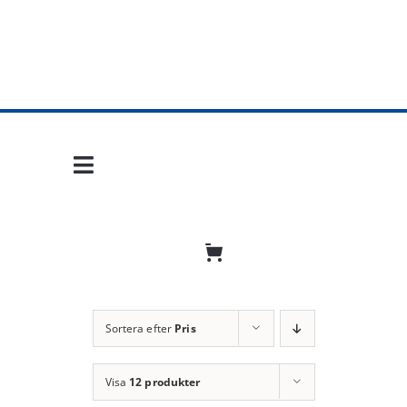
Fortsätt
till
innehållet
Toggle
Navigation
Hem
Mobil frihet
Jobba hos oss
Sortera efter
Pris
Bli återförsäljare
Visa
12 produkter