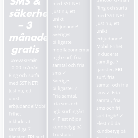
399.00
SMS &
priset
priset
med SST NET!
ursprungliga
nuv
Ring och surfa
var:
är:
Just nu, ett
säkerhetstjänster
priset
pris
med SST NET!
199.00 kr.
99.00 kr.
unikt
var:
är:
Just nu, ett
– 3
erbjudande!
799.00 kr.
399.
unikt
Sveriges
månader
erbjudande!
billigaste
Mobil Frihet
gratis
mobilabonnemang!
inkluderat
5 gb surf, fria
399.00
samtliga 7
samtal och fria
Det
Det
0.00
tjänster,
FRI
sms.
✓
ursprungliga
nuvarande
Ring och surfa
surf, fria
Sveriges
priset
priset
med SST NET!
samtal och fria
billigaste!
✓
var:
är:
Just nu, ett
sms.
✓
Fria
Fria samtal,
399.00 kr.
0.00 kr.
unikt
samtal, fria
fria sms och
erbjudande!Mobil
sms och fri
5gb surf ingår!
Frihet
surf ingår!
✓
✓
Flest nöjda
inkluderat
Flest nöjda
kundbetyg på
samtliga 7
kundbetyg på
Trustpilot
tjänster,
FRI
surf,