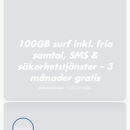
100GB surf inkl. fria
samtal, SMS &
säkerhetstjänster – 3
månader gratis
Det
Det
0.00
399.00
ursprungliga
nuvarande
priset
priset
var:
är:
399.00 kr.
0.00 kr.
Kampanj