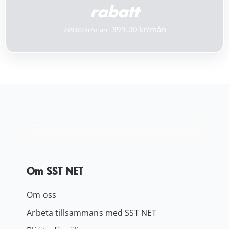
rabatt
Det
Det
399.00
799.00
ursprungliga
nuvarande
priset
priset
var:
är:
799.00 kr.
399.00 kr.
Om SST NET
Om oss
Arbeta tillsammans med SST NET