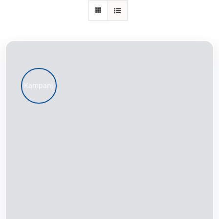
Kundservice
Varukorg
Kampanj
LÄGG TILL I VARUKORG
/
DETALJER