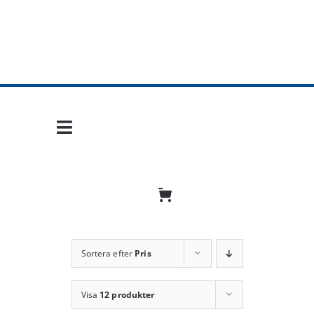
Fortsätt
till
innehållet
Toggle
Navigation
Hem
Mobil frihet
Jobba hos oss
Sortera efter
Pris
Bli återförsäljare
Visa
12 produkter