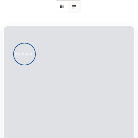
Kundservice
Varukorg
Kampanj
LÄGG TILL I VARUKORG
/
DETALJER