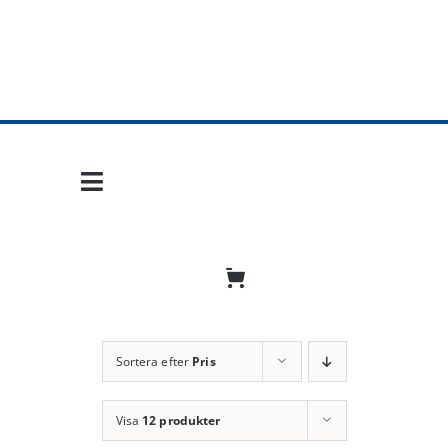
Fortsätt
till
innehållet
Toggle
Navigation
Hem
Mobil frihet
Jobba hos oss
Sortera efter
Pris
Bli återförsäljare
Visa
12 produkter