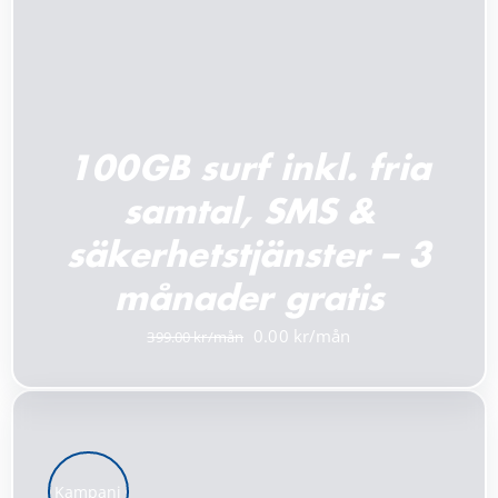
100GB surf inkl. fria
samtal, SMS &
säkerhetstjänster – 3
månader gratis
Det
Det
0.00
399.00
ursprungliga
nuvarande
priset
priset
var:
är:
399.00 kr.
0.00 kr.
Kampanj