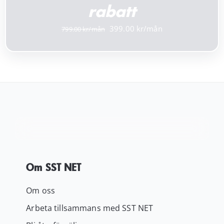
rabatt
Det
Det
399.00
799.00
ursprungliga
nuvarande
priset
priset
var:
är:
799.00 kr.
399.00 kr.
Om SST NET
Om oss
Arbeta tillsammans med SST NET