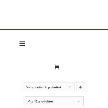
Fortsätt
till
innehållet
Toggle
Navigation
Hem
Mobil frihet
Jobba hos oss
Sortera efter
Popularitet
Bli återförsäljare
Visa
12 produkter