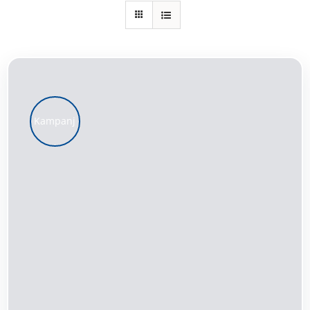
Kundservice
Varukorg
Kampanj
LÄGG TILL I VARUKORG
/
DETALJER