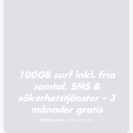
100GB surf inkl. fria
samtal, SMS &
säkerhetstjänster – 3
månader gratis
Det
Det
0.00
399.00
ursprungliga
nuvarande