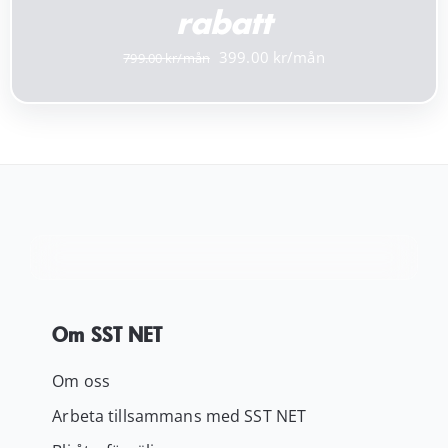
rabatt
Det
Det
399.00
799.00
ursprungliga
nuvarande
priset
priset
var:
är:
799.00 kr.
399.00 kr.
Om SST NET
Om oss
Arbeta tillsammans med SST NET