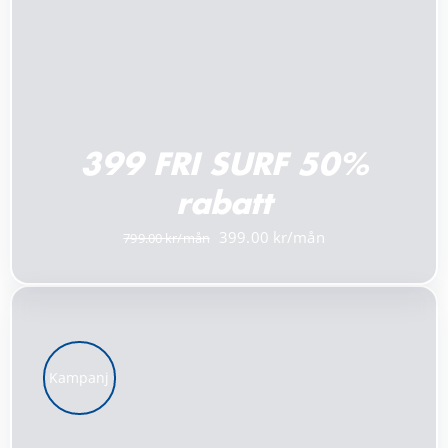
399 FRI SURF 50%
rabatt
Det
Det
399.00
799.00
ursprungliga
nuvarande
priset
priset
var:
är:
799.00 kr.
399.00 kr.
Kampanj