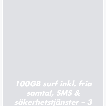
LÄGG TILL I VARUKORG
/
DETALJER
100GB surf inkl. fria
samtal, SMS &
säkerhetstjänster – 3