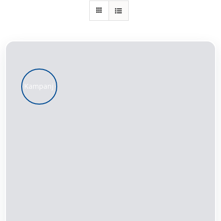
Kundservice
Varukorg
Kampanj
LÄGG TILL I VARUKORG
/
DETALJER