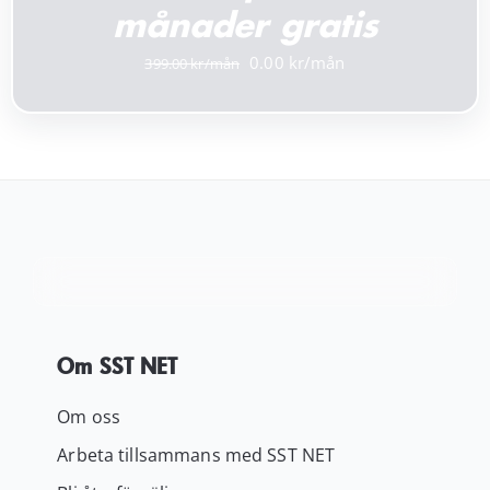
månader gratis
Det
Det
0.00
399.00
ursprungliga
nuvarande
priset
priset
var:
är:
399.00 kr.
0.00 kr.
Om SST NET
Om oss
Arbeta tillsammans med SST NET