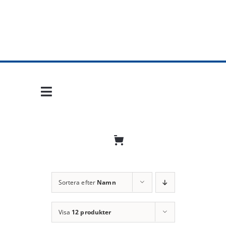
Fortsätt
till
innehållet
Toggle
Navigation
Hem
Mobil frihet
Jobba hos oss
Sortera efter
Namn
Bli återförsäljare
Visa
12 produkter