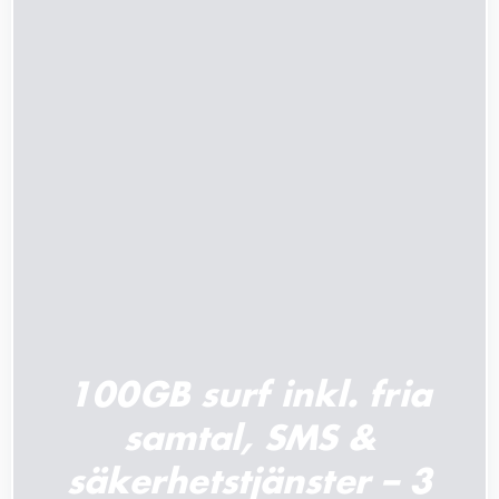
LÄGG TILL I VARUKORG
/
DETALJER
100GB surf inkl. fria
samtal, SMS &
säkerhetstjänster – 3