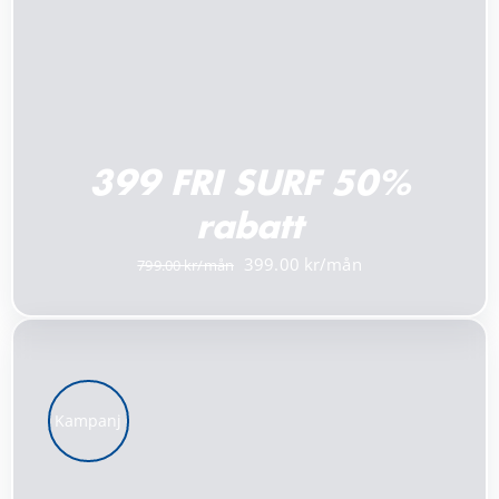
399 FRI SURF 50%
rabatt
Det
Det
399.00
799.00
ursprungliga
nuvarande
priset
priset
var:
är:
799.00 kr.
399.00 kr.
Kampanj