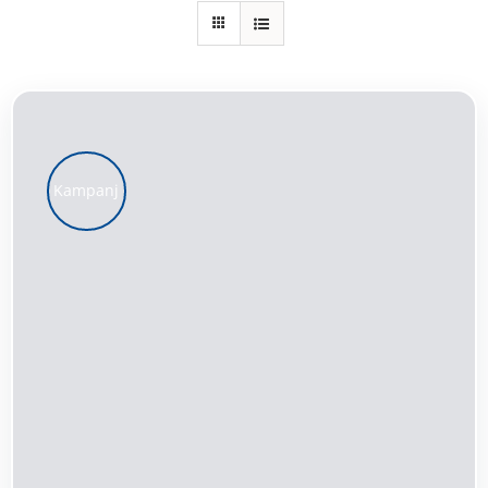
Kundservice
Varukorg
Kampanj
LÄGG TILL I VARUKORG
/
DETALJER