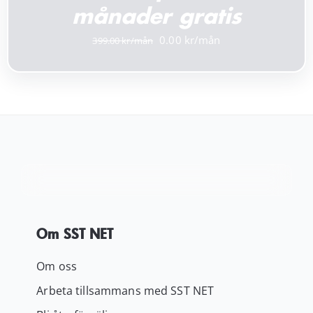
månader gratis
Det
Det
0.00
399.00
ursprungliga
nuvarande
priset
priset
var:
är:
399.00 kr.
0.00 kr.
Om SST NET
Om oss
Arbeta tillsammans med SST NET