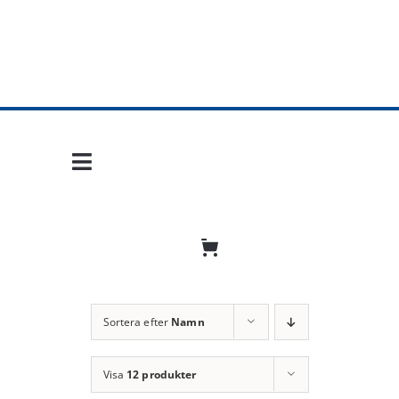
Fortsätt
till
innehållet
Toggle
Navigation
Hem
Mobil frihet
Jobba hos oss
Sortera efter
Namn
Bli återförsäljare
Visa
12 produkter