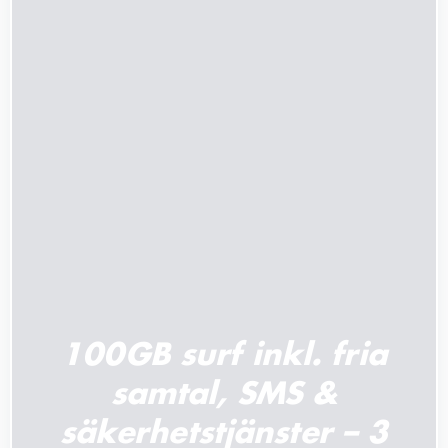
LÄGG TILL I VARUKORG
/
DETALJER
100GB surf inkl. fria
samtal, SMS &
säkerhetstjänster – 3