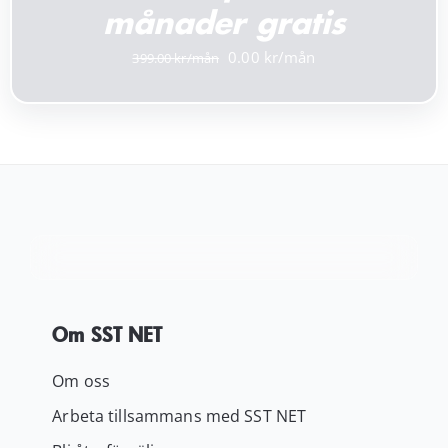
månader gratis
Det
Det
0.00
399.00
ursprungliga
nuvarande
priset
priset
var:
är:
399.00 kr.
0.00 kr.
Om SST NET
Om oss
Arbeta tillsammans med SST NET