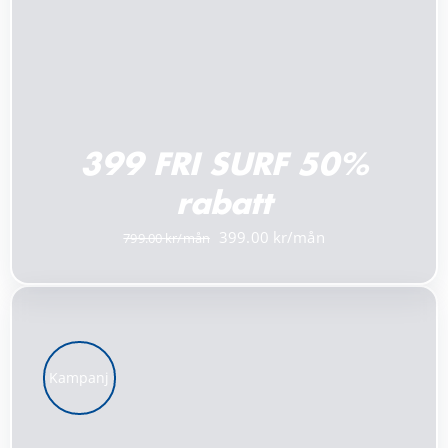
399 FRI SURF 50%
rabatt
Det
Det
399.00
799.00
ursprungliga
nuvarande
priset
priset
var:
är:
799.00 kr.
399.00 kr.
Kampanj