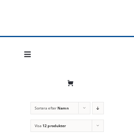
Fortsätt
till
innehållet
Toggle
Navigation
Hem
Mobil frihet
Jobba hos oss
Sortera efter
Namn
Bli återförsäljare
Visa
12 produkter