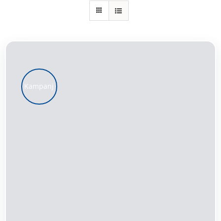
Kundservice
Varukorg
Kampanj
LÄGG TILL I VARUKORG
/
DETALJER