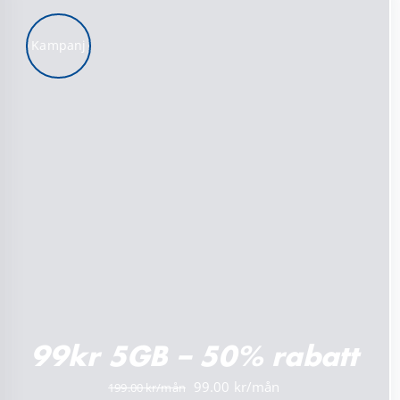
Kampanj
LÄGG TILL I VARUKORG
/
DETALJER
99kr 5GB – 50% rabatt
Det
Det
99.00
199.00