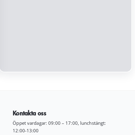
ursprungliga
nuvarande
priset
priset
var:
är:
199.00 kr.
99.00 kr.
Kontakta oss
Öppet vardagar: 09:00 – 17:00, lunchstängt:
12:00-13:00