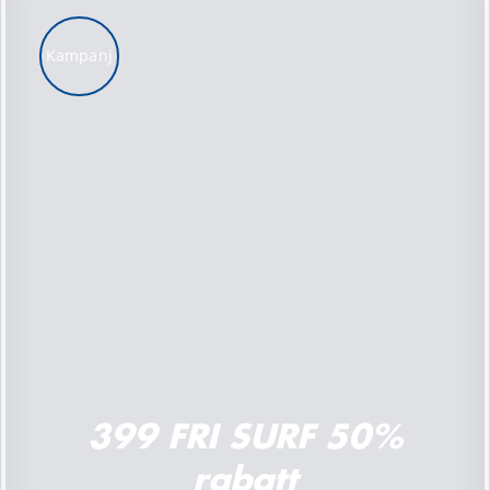
Kampanj
LÄGG TILL I VARUKORG
/
DETALJER
399 FRI SURF 50%
rabatt