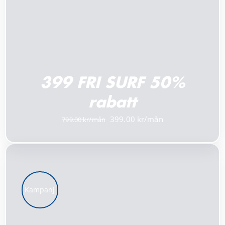
399 FRI SURF 50%
rabatt
Det
Det
399.00
799.00
ursprungliga
nuvarande
priset
priset
var:
är:
799.00 kr.
399.00 kr.
Kampanj