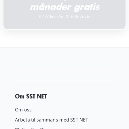
månader gratis
Det
Det
0.00
399.00
ursprungliga
nuvarande
priset
priset
var:
är:
399.00 kr.
0.00 kr.
Om SST NET
Om oss
Arbeta tillsammans med SST NET