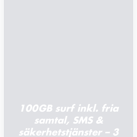
LÄGG TILL I VARUKORG
/
DETALJER
100GB surf inkl. fria
samtal, SMS &
säkerhetstjänster – 3