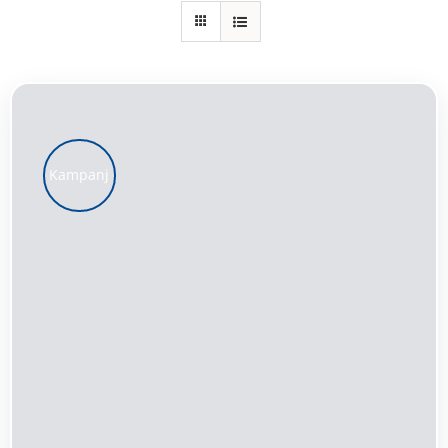
Kundservice
Varukorg
Kampanj
LÄGG TILL I VARUKORG
/
DETALJER