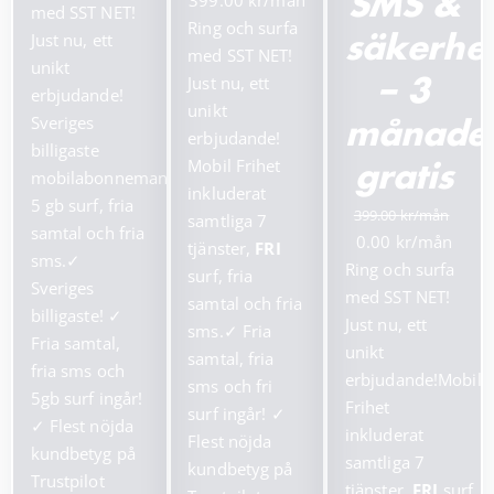
399.00
SMS &
priset
priset
med SST NET!
ursprungliga
nuvarande
Ring och surfa
var:
är:
Just nu, ett
säkerhet
priset
priset
med SST NET!
199.00 kr.
99.00 kr.
unikt
var:
är:
Just nu, ett
– 3
erbjudande!
799.00 kr.
399.00 kr.
unikt
Sveriges
månade
erbjudande!
billigaste
Mobil Frihet
gratis
mobilabonnemang!
inkluderat
5 gb surf, fria
399.00
samtliga 7
samtal och fria
Det
Det
0.00
tjänster,
FRI
sms.
✓
ursprungliga
nuva
Ring och surfa
surf, fria
Sveriges
priset
prise
med SST NET!
samtal och fria
billigaste!
✓
var:
är:
Just nu, ett
sms.
✓
Fria
Fria samtal,
399.00 kr.
0.00 
unikt
samtal, fria
fria sms och
erbjudande!Mobil
sms och fri
5gb surf ingår!
Frihet
surf ingår!
✓
✓
Flest nöjda
inkluderat
Flest nöjda
kundbetyg på
samtliga 7
kundbetyg på
Trustpilot
tjänster,
FRI
surf,